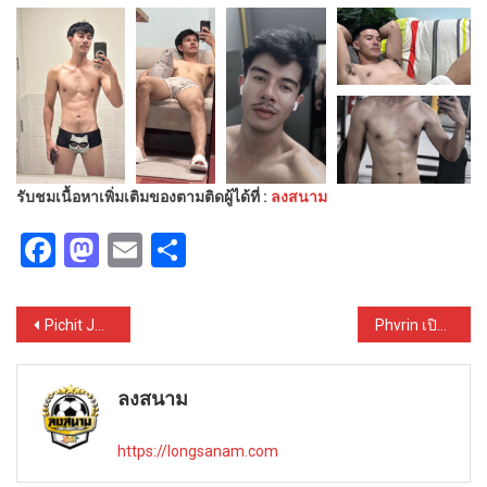
รับชมเนื้อหาเพิ่มเติมของตามติดผู้ได้ที่ :
ลงสนาม
Facebook
Mastodon
Email
Share
Post
Pichit Jamsai เปิดวาร์ปนายแบบสายแฟชั่น หล่อหุ่นดีมาก เป้าใหญ่น่าลูบ
Phvrin เปิดวาร์ปนายแบบ ครีเอเตอร์หนุ่มหล่อ เป้าตุงสุดเซ็กซี่
navigation
ลงสนาม
https://longsanam.com