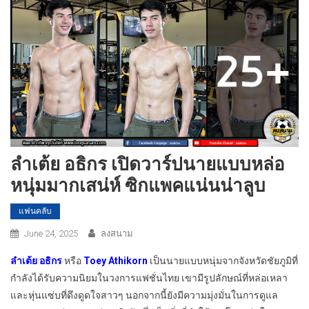
ลำเต้ย อธิกร เปิดวาร์ปนายแบบหล่อ
หนุ่มมากเสน่ห์ ซิกแพคแน่นน่าลูบ
แฟนคลับ
June 24, 2025
ลงสนาม
ลำเต้ย อธิกร
หรือ
Toey Athikorn
เป็นนายแบบหนุ่มจากจังหวัดชัยภูมิที่
กำลังได้รับความนิยมในวงการแฟชั่นไทย เขามีรูปลักษณ์ที่หล่อเหลา
และหุ่นแซ่บที่ดึงดูดใจสาวๆ นอกจากนี้ยังมีความมุ่งมั่นในการดูแล