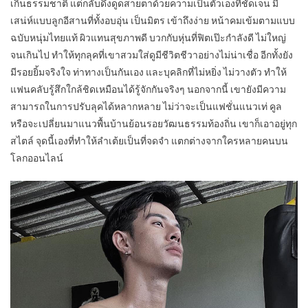
เกินธรรมชาติ แต่กลับดึงดูดสายตาด้วยความเป็นตัวเองที่ชัดเจน มี
เสน่ห์แบบลูกอีสานที่ทั้งอบอุ่น เป็นมิตร เข้าถึงง่าย หน้าคมเข้มตามแบบ
ฉบับหนุ่มไทยแท้ ผิวแทนสุขภาพดี บวกกับหุ่นที่ฟิตเป๊ะกำลังดี ไม่ใหญ่
จนเกินไป ทำให้ทุกลุคที่เขาสวมใส่ดูมีชีวิตชีวาอย่างไม่น่าเชื่อ อีกทั้งยัง
มีรอยยิ้มจริงใจ ท่าทางเป็นกันเอง และบุคลิกที่ไม่หยิ่ง ไม่วางตัว ทำให้
แฟนคลับรู้สึกใกล้ชิดเหมือนได้รู้จักกันจริงๆ นอกจากนี้ เขายังมีความ
สามารถในการปรับลุคได้หลากหลาย ไม่ว่าจะเป็นแฟชั่นแนวเท่ คูล
หรือจะเปลี่ยนมาแนวพื้นบ้านย้อนรอยวัฒนธรรมท้องถิ่น เขาก็เอาอยู่ทุก
สไตล์ จุดนี้เองที่ทำให้ลำเต้ยเป็นที่จดจำ แตกต่างจากใครหลายคนบน
โลกออนไลน์