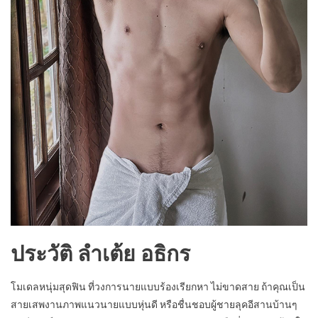
ประวัติ ลำเต้ย อธิกร
โมเดลหนุ่มสุดฟิน ที่วงการนายแบบร้องเรียกหา ไม่ขาดสาย ถ้าคุณเป็น
สายเสพงานภาพแนวนายแบบหุ่นดี หรือชื่นชอบผู้ชายลุคอีสานบ้านๆ