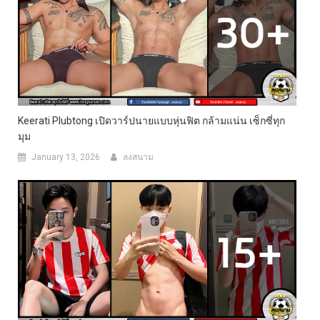
Keerati Plubtong เปิดวาร์ปนายแบบหุ่นฟิต กล้ามแน่น เซ็กซี่ทุก
มุม
January 13, 2026
ลงสนาม