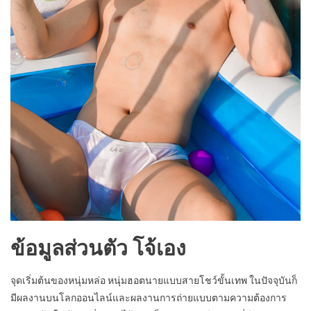
ข้อมูลส่วนตัว โจ้เอง
จุดเริ่มต้นของหนุ่มหล่อ หนุ่มฮอตนายแบบสายโชว์ขั้นเทพ ในปัจจุบันก็
มีผลงานบนโลกออนไลน์และผลงานการถ่ายแบบตามความต้องการ