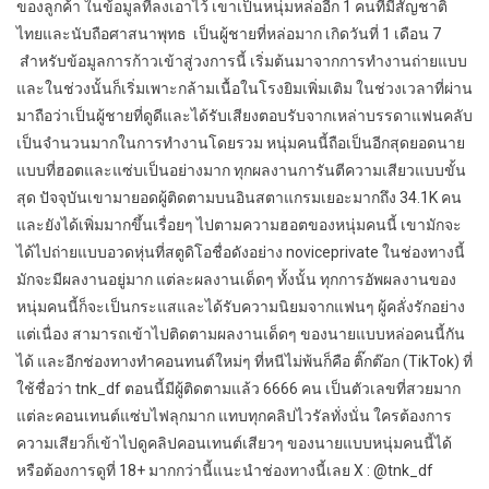
ของลูกค้า ในข้อมูลที่ลงเอาไว้ เขาเป็นหนุ่มหล่ออีก 1 คนที่มีสัญชาติ
ไทยและนับถือศาสนาพุทธ เป็นผู้ชายที่หล่อมาก เกิดวันที่ 1 เดือน 7
สำหรับข้อมูลการก้าวเข้าสู่วงการนี้ เริ่มต้นมาจากการทำงานถ่ายแบบ
และในช่วงนั้นก็เริ่มเพาะกล้ามเนื้อในโรงยิมเพิ่มเติม ในช่วงเวลาที่ผ่าน
มาถือว่าเป็นผู้ชายที่ดูดีและได้รับเสียงตอบรับจากเหล่าบรรดาแฟนคลับ
เป็นจำนวนมากในการทำงานโดยรวม หนุ่มคนนี้ถือเป็นอีกสุดยอดนาย
แบบที่ฮอตและแซ่บเป็นอย่างมาก ทุกผลงานการันตีความเสียวแบบขั้น
สุด ปัจจุบันเขามายอดผู้ติดตามบนอินสตาแกรมเยอะมากถึง
34.1K
คน
และยังได้เพิ่มมากขึ้นเรื่อยๆ ไปตามความฮอตของหนุ่มคนนี้ เขามักจะ
ได้ไปถ่ายแบบอวดหุ่นที่สตูดิโอชื่อดังอย่าง noviceprivate ในช่องทางนี้
มักจะมีผลงานอยู่มาก แต่ละผลงานเด็ดๆ ทั้งนั้น ทุกการอัพผลงานของ
หนุ่มคนนี้ก็จะเป็นกระแสและได้รับความนิยมจากแฟนๆ ผู้คลั่งรักอย่าง
แต่เนื่อง สามารถเข้าไปติดตามผลงานเด็ดๆ ของนายแบบหล่อคนนี้กัน
ได้ และอีกช่องทางทำคอนทนต์ใหม่ๆ ที่หนีไม่พ้นก็คือ ติ๊กต๊อก (TikTok) ที่
ใช้ชื่อว่า tnk_df ตอนนี้มีผู้ติดตามแล้ว 6666 คน เป็นตัวเลขที่สวยมาก
แต่ละคอนเทนต์แซ่บไฟลุกมาก แทบทุกคลิปไวรัลทั่งนั่น ใครต้องการ
ความเสียวก็เข้าไปดูคลิปคอนเทนต์เสียวๆ ของนายแบบหนุ่มคนนี้ได้
หรือต้องการดูที่ 18+ มากกว่านี้แนะนำช่องทางนี้เลย X : @tnk_df