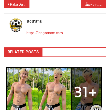
Post
Raka Daniel เปิดวาร์ปหนุ่มหล่อสายอินเตอร์ ผิวแทนสุดแซ่บจากอินโด
เอ็มหวาน เปิดวาร์ปหนุ่มหน้าหวานสุดละมุน เสน่ห์แรง หนุ่มไทบ้านที่จริงใจ
navigation
ลงสนาม
https://longsanam.com
RELATED POSTS