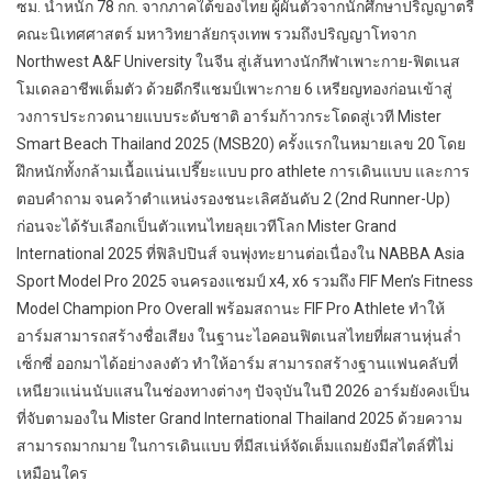
ซม. น้ำหนัก 78 กก. จากภาคใต้ของไทย ผู้ผันตัวจากนักศึกษาปริญญาตรี
คณะนิเทศศาสตร์ มหาวิทยาลัยกรุงเทพ รวมถึงปริญญาโทจาก
Northwest A&F University ในจีน สู่เส้นทางนักกีฬาเพาะกาย-ฟิตเนส
โมเดลอาชีพเต็มตัว ด้วยดีกรีแชมป์เพาะกาย 6 เหรียญทองก่อนเข้าสู่
วงการประกวดนายแบบระดับชาติ อาร์มก้าวกระโดดสู่เวที Mister
Smart Beach Thailand 2025 (MSB20) ครั้งแรกในหมายเลข 20 โดย
ฝึกหนักทั้งกล้ามเนื้อแน่นเปรี๊ยะแบบ pro athlete การเดินแบบ และการ
ตอบคำถาม จนคว้าตำแหน่งรองชนะเลิศอันดับ 2 (2nd Runner-Up)
ก่อนจะได้รับเลือกเป็นตัวแทนไทยลุยเวทีโลก Mister Grand
International 2025 ที่ฟิลิปปินส์ จนพุ่งทะยานต่อเนื่องใน NABBA Asia
Sport Model Pro 2025 จนครองแชมป์ x4, x6 รวมถึง FIF Men’s Fitness
Model Champion Pro Overall พร้อมสถานะ FIF Pro Athlete ทำให้
อาร์มสามารถสร้างชื่อเสียง ในฐานะไอคอนฟิตเนสไทยที่ผสานหุ่นล่ำ
เซ็กซี่ ออกมาได้อย่างลงตัว ทำให้อาร์ม สามารถสร้างฐานแฟนคลับที่
เหนียวแน่นนับแสนในช่องทางต่างๆ ปัจจุบันในปี 2026 อาร์มยังคงเป็น
ที่จับตามองใน Mister Grand International Thailand 2025 ด้วยความ
สามารถมากมาย ในการเดินแบบ ที่มีสเน่ห์จัดเต็มแถมยังมีสไตล์ที่ไม่
เหมือนใคร