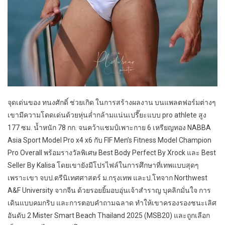
จุดเด่นของ ทนงศักดิ์ ช่วยเกิด ในการสร้างผลงาน บนแพลตฟอร์มต่างๆ
เขามีความโดดเด่นด้วยหุ่นล่ำกล้ามแน่นเปรี๊ยะแบบ pro athlete สูง
177 ซม. น้ำหนัก 78 กก. จนคว้าแชมป์เพาะกาย 6 เหรียญทอง NABBA
Asia Sport Model Pro x4 x6 กับ FIF Men’s Fitness Model Champion
Pro Overall พร้อมรางวัลพิเศษ Best Body Perfect By Xrock และ Best
Seller By Kalisa โดยเขายังมีโปรไฟล์ในการศึกษาที่เทพแบบสุดๆ
เพราะเขา จบป.ตรีนิเทศศาสตร์ ม.กรุงเทพ และป.โทจาก Northwest
A&F University จากจีน ด้วยรอยยิ้มอบอุ่นเจ้าสำราญ บุคลิกมั่นใจ การ
เดินแบบคมกริบ และการตอบคำถามฉลาด ทำให้เขาครองรองชนะเลิศ
อันดับ 2 Mister Smart Beach Thailand 2025 (MSB20) และถูกเลือก