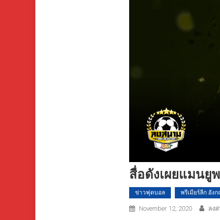
สื่อดังเผยแมนยู
ข่าวฟุตบอล
พรีเมียร์ลีก อัง
November 12, 2020
ลงส