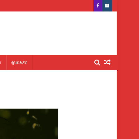
า
ดูบอลสด