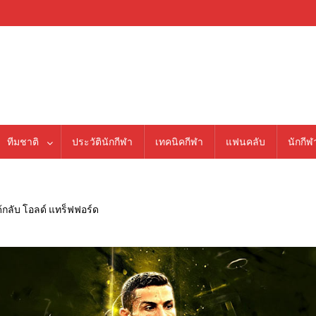
ทีมชาติ
ประวัตินักกีฬา
เทคนิคกีฬา
แฟนคลับ
นักกีฬ
ด้กลับ โอลด์ แทร็ฟฟอร์ด