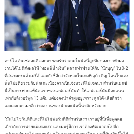
คาร์โล อันเชลอตติ ออกมายอมรับว่าเกมในนัดนี้ลูกทีมของเขาทำผล
งานได้ไม่ดีส่งผลให้ “ทอฟฟี่น้ำเงิน” พลาดท่าพ่ายให้กับ “นักบุญ” ไป 0-2
ที่สนามเซนต์ แมรี่ส์ และยังชี้อีกว่าจังหวะในเกมที่ ลูก้า ดีญ โดนใบแดง
นั้นไม่ยุติธรรมกับนักเตะเนื่องจากเป็นจังหวะที่ไม่เจตนา สำหรับแมตช์
นี้เป็นการพ่ายแพ้นัดแรกของเอฟเวอร์ตันทำให้เอฟเวอร์ตันมีคะแนน
เท่ากับลิเวอร์พูล 13 แต้ม แต่ยังคงนำจ่าฝูงอยู่เพราะลูกได้-เสียดีกว่า
และออกมาเผยอีกว่าผลงานของนักเตะนัดนี้น่าผิดหวังมาก
“มันไม่ใช่วันที่ดีและก็ไม่ใช่ฟอร์มที่ดีสำหรับเรา เราอยู่ที่นี่เพื่อพูดคุย
เกี่ยวกับการพ่ายแพ้เกมแรก และผมรู้สึกว่าเราต้องพัฒนาต่อไปอีก