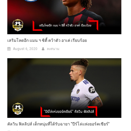
เสริมโหดอีก แมน ฯ ซิตี้ คว้าตัว อาเค่ เรียบร้อย
August 6, 2020
ลงสนาม
คัลวิน ฟิลลิปส์ เด็กหนุ่มที่ได้รับฉายา “ปีร์โล่แห่งยอร์คเชียร์”