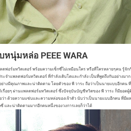
บหนุ่มหล่อ PEEE WARA
ร์มทวิตเตอร์ พร้อมความเซ็กซี่ไม่เหมือนใคร หรือที่ใครหลายๆคน รู้จักกันใ
ระจำแพลตฟอร์มทวิตเตอร์ ที่กำลังเติบโตและกำลัง เป็นที่พูดถึงกันอย่าง
อย่างมีคุณภาพและน่าติดตาม โดยตัวของ พี วาระ ถือว่าเป็นนายแบบอีกคน ที่
ยๆ ผ่านแพลตฟอร์มทวิตเตอร์ ซึ่งปัจจุบันบัญชีทวิตของ พี วาระ ก็มียอดผู้ติด
ตีเลยว่า ด้วยความแซ่บและความหล่อของเจ้าตัว นับว่าเป็นนายแบบอีกคน ที่
กซี่ และน่าติดตามมากอีกคนหนึ่งของวงการเลยก็ว่าได้