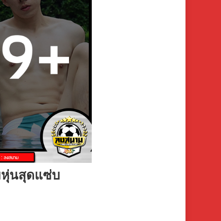
ุ่นสุดแซ่บ