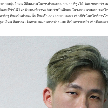
ายแบบหนุ่มอีกคน ที่มีผลงานในการถ่ายแบบมากมาย ที่พูดได้เต็มปากเลยว่
ัดเลยก็ว่าได้ โดยตัวของ พี วาระ ก็นับว่าเป็นอีกคน ในวงการนายแบบของไท
ลักๆ ที่จะเน้นถ่ายลงนั้น ก็จะเป็นการถ่ายแบบแนว เซ็กซี่ที่เน้นสไตล์การโช
ๆคนไหน ที่อยากจะติดตาม ผลงานการถ่ายแบบ ที่เน้นความสยิว เซ็กซี่และควา