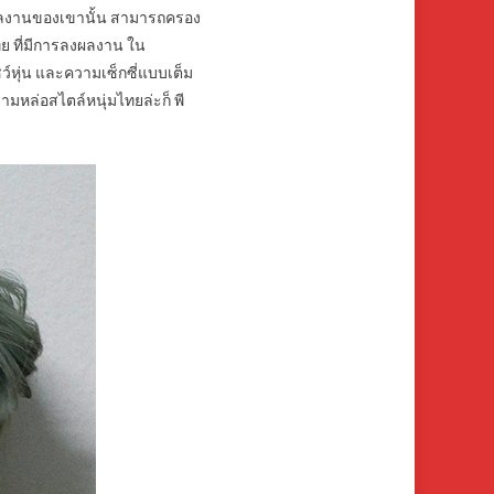
า ผลงานของเขานั้น สามารถครอง
ย ที่มีการลงผลงาน ใน
ว์หุ่น และความเซ็กซี่แบบเต็ม
มหล่อสไตล์หนุ่มไทยล่ะก็ พี