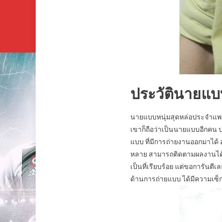
ประวัตินายแบ
นายแบบหนุ่มสุดหล่อประจำแพลตฟอ
เขาก็ถือว่าเป็นนายแบบอีกคน ป
แบบ ที่มีการถ่ายงานออกมาได้ 
หลาย สามารถติดตามผลงานได้เรื่อ
เป็นที่เรียบร้อย แต่ขอการัน
ด้านการถ่ายแบบ ได้มีความเซ็