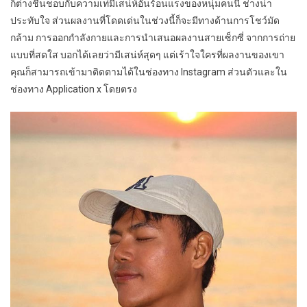
ก็ต่างชื่นชอบกับความเท่มีเสน่ห์อันร้อนแรงของหนุ่มคนนี้ ช่างน่า
ประทับใจ ส่วนผลงานที่โดดเด่นในช่วงนี้ก็จะมีทางด้านการโชว์มัด
กล้าม การออกกำลังกายและการนำเสนอผลงานสายเซ็กซี่ จากการถ่าย
แบบที่สดใส บอกได้เลยว่ามีเสน่ห์สุดๆ แต่เร้าใจใครที่ผลงานของเขา
คุณก็สามารถเข้ามาติดตามได้ในช่องทาง Instagram ส่วนตัวและใน
ช่องทาง Application x โดยตรง