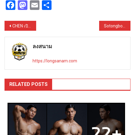
Facebook
Mastodon
Email
Share
Post
CHEN เปิดวาร์ปตัวตึงในวงการบันเทิง สุดหล่อ มีสไตล์ที่ยากจะต้านทาน
Sotongboy เปิดวาร์ปหนุ่มหล่อ เน็ตไอดอลสายเซ็กซี่ หุ่นสวยงานดีมาก
navigation
ลงสนาม
https://longsanam.com
RELATED POSTS