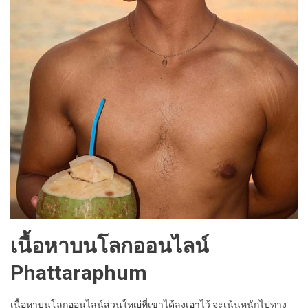
เนื้อหาบนโลกออนไลน์
Phattaraphum
เนื้อหาบนโลกออนไลน์ส่วนใหญ่ที่เขาได้ลงเอาไว้ จะเน้นหนักไปทาง