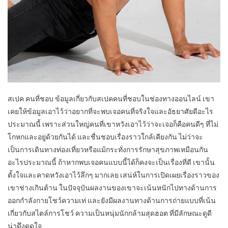
สเปค คนที่ชอบ ข้อมูลเกี่ยวกับสเปคคนที่ชอบในช่องทางออนไลน์ เขา
เคยให้ข้อมูลเอาไว้ว่าอยากที่จะพบเจอคนที่จริงใจและอัธยาศัยดีอะไร
ประมาณนี้ เพราะส่วนใหญ่คนที่เขาหวังเอาไว้ว่าจะเจอก็คือคนดีๆ ที่ไม่
โกหกและอยู่ด้วยกันได้ และชื่นชอบเรื่องราวใกล้เคียงกัน ไม่ว่าจะ
เป็นการเดินทางท่องเที่ยวหรือแม้กระทั่งการรักษาสุขภาพเหมือนกัน
อะไรประมาณนี้ ถ้าหากพบเจอคนแบบนี้ได้ก็คงจะเป็นเรื่องที่ดี เขานั้น
ตั้งใจและคาดหวังเอาไว้ลึกๆ มากเลย เสน่ห์ในการเปิดเผยเรื่องราวของ
เขาช่างเกินต้าน ในปัจจุบันผลงานของเขาจะเน้นหนักไปทางด้านการ
ออกกำลังกายโชว์ความเท่ และยังมีผลงานทางด้านการถ่ายแบบที่เน้น
เกี่ยวกับสไตล์การโชว์ ความเป็นหนุ่มนักกล้ามสุดฮอต ที่มีลักษณะดูดี
น่าดึงดูดใจ