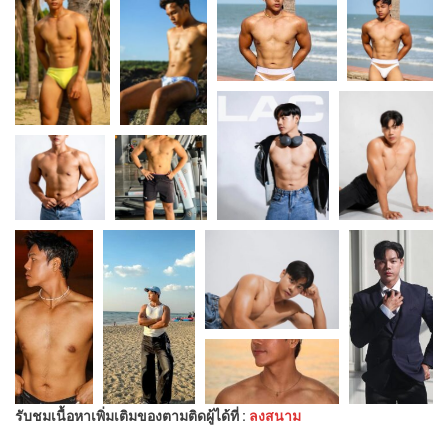
รับชมเนื้อหาเพิ่มเติมของตามติดผู้ได้ที่ :
ลงสนาม