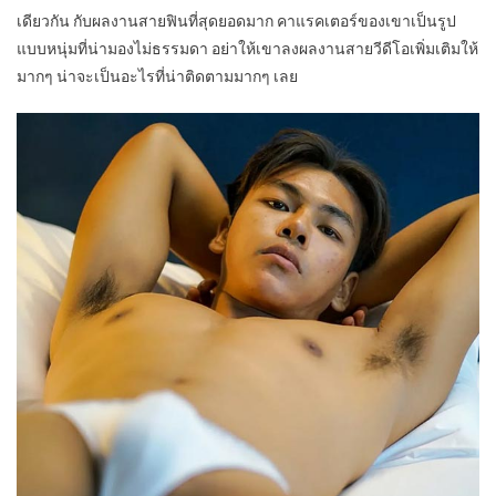
เดียวกัน กับผลงานสายฟินที่สุดยอดมาก คาแรคเตอร์ของเขาเป็นรูป
แบบหนุ่มที่น่ามองไม่ธรรมดา อย่าให้เขาลงผลงานสายวีดีโอเพิ่มเติมให้
มากๆ น่าจะเป็นอะไรที่น่าติดตามมากๆ เลย