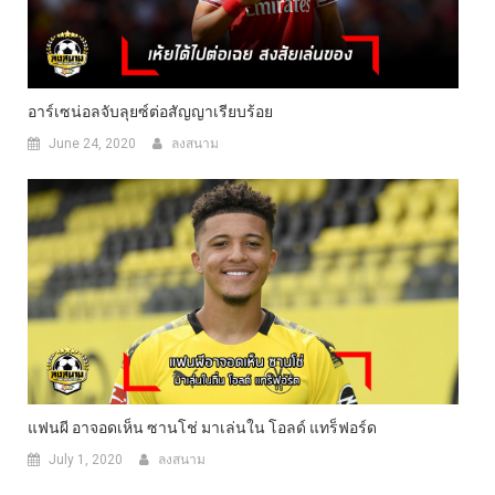
อาร์เซน่อลจับลุยซ์ต่อสัญญาเรียบร้อย
June 24, 2020
ลงสนาม
แฟนผี อาจอดเห็น ซานโช่ มาเล่นใน โอลด์ แทร็ฟอร์ด
July 1, 2020
ลงสนาม