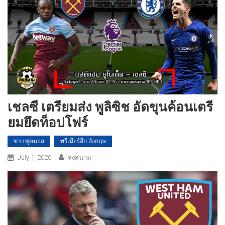
เชลซี เตรียมส่ง พูลิซิช อัดขุนค้อนเตรี
ยมยึดท็อปโฟร์
ข่าวฟุตบอล
พรีเมียร์ลีก อังกฤษ
July 1, 2020
ลงสนาม