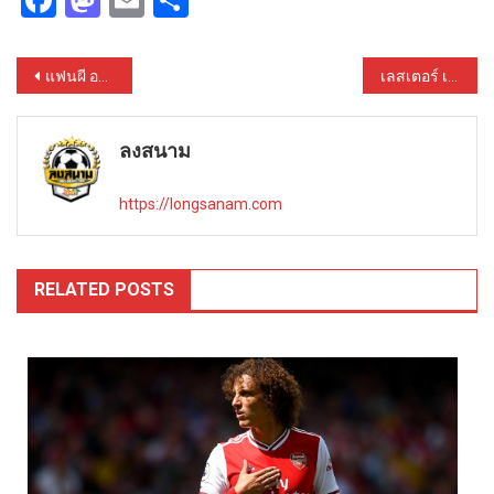
Facebook
Mastodon
Email
Share
Post
แฟนผี อาจอดเห็น ซานโช่ มาเล่นใน โอลด์ แทร็ฟอร์ด
เลสเตอร์ เตรียมส่ง วาร์ดี้ นำทัพบุกเอฟเวอร์ตัน
navigation
ลงสนาม
https://longsanam.com
RELATED POSTS