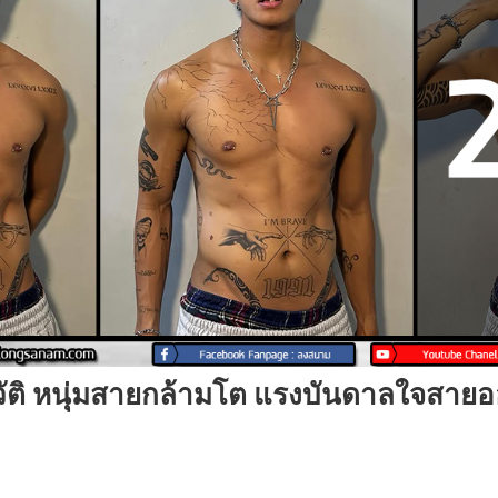
ัติ หนุ่มสายกล้ามโต แรงบันดาลใจสาย