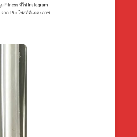
 Fitness ที่ใช้ Instagram
น
จาก 195 โพสต์ที่แต่ละภาพ