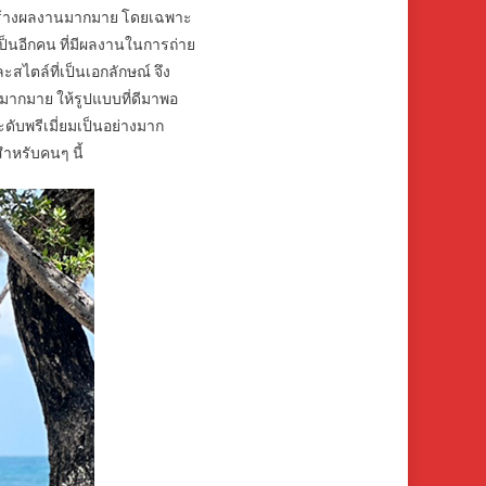
สร้างผลงานมากมาย โดยเฉพาะ
่าเป็นอีกคน ที่มีผลงานในการถ่าย
สไตล์ที่เป็นเอกลักษณ์ จึง
มากมาย ให้รูปแบบที่ดีมาพอ
ดับพรีเมี่ยมเป็นอย่างมาก
สำหรับคนๆ นี้