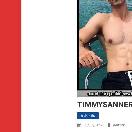
TIMMYSANNER เป
แฟนคลับ
July 3, 2024
ลงสนาม