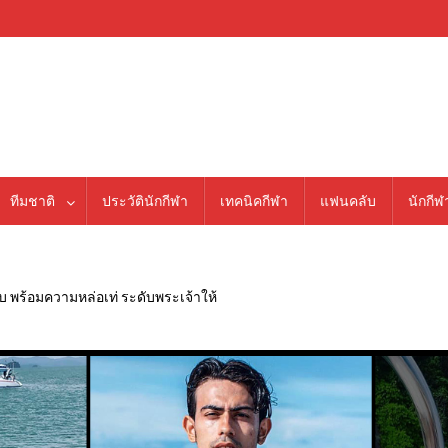
ทีมชาติ
ประวัตินักกีฬา
เทคนิคกีฬา
แฟนคลับ
นักกีฬ
ร้อมความหล่อเท่ ระดับพระเจ้าให้