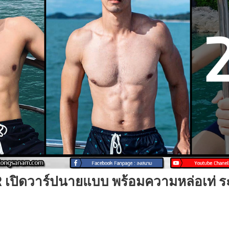
ิดวาร์ปนายแบบ พร้อมความหล่อเท่ ระด