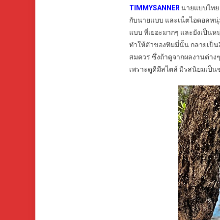
TIMMYSANNER
นายแบบไทย ถ
กับนายแบบ และเน็ตไอดอลหนุ่มคนนี
แบบ ที่เยอะมากๆ และยังเป็นหนุ
ทำให้ตัวของทิมมี่นั้น กลายเ
สมควร ซึ่งถ้าดูจากผลงานต่างๆ
เพราะดูดีมีสไตล์ มีรสนิยมเป็น