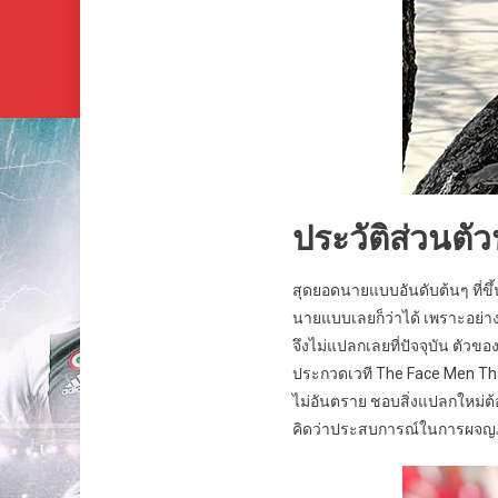
ประวัติส่วน
สุดยอดนายแบบอันดับต้นๆ ที่ขึ้
นายแบบเลยก็ว่าได้ เพราะอย่า
จึงไม่แปลกเลยที่ปัจจุบัน ตัวขอ
ประกวดเวที The Face Men Thail
ไม่อันตราย ชอบสิ่งแปลกใหม่
คิดว่าประสบการณ์ในการผจญ