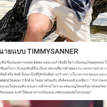
ตัวนายแบบ TIMMYSANNER
นชื่อเรื่องของความหล่อ ชิตพล แซนเนอร์ (ทิมมี่) ถือว่าเป็นหนุ่มไทยสุดหล
งที่บอกไปว่า ตัวของทิมมี่นั้น เป็นนายแบบที่มากด้วยผลงาน และความสาม
งทีมมี่ หรือ ทิมมี่ นั้นจะเป็นที่รู้จักกันดีอย่างกว้างขวางในวงการถ่ายแบบ แ
and Season 3 อีกด้วย โดยมาพร้อมกับวลีเด็ดของตัวเองที่มว่า “ รักการผจญภ
ต้องแบบใหม่แบบสับ ชอบความท้าทาย ไม่ว่าจะแคมเปญไหนหรือมาสเตอร์คล
ภัยของผม จะทำให้ผมสามารถเป็นเดอะเฟซเมนคนต่อไปแน่นอน”