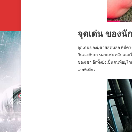
จุดเด่น ของนั
จุดเด่นของผู้ชายสุดหล่อ ที่มีค
กันเองกับบรรดาแฟนคลับและไม่ถ
ของเขา อีกทั้งยังเป็นคนที่อยู่ใ
เลยทีเดียว