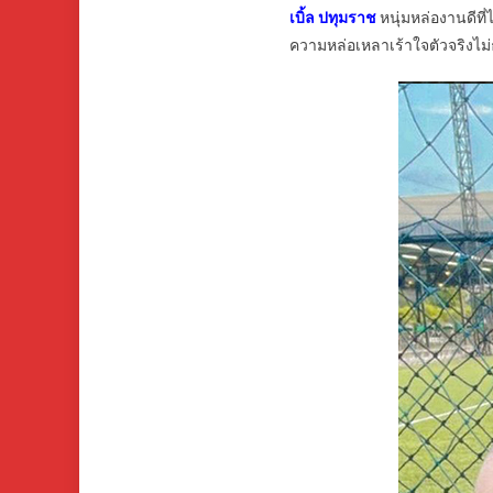
เบิ้ล ปทุมราช
หนุ่มหล่องานดีที
ความหล่อเหลาเร้าใจตัวจริงไ