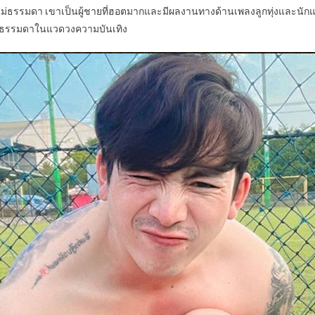
่ไม่ธรรมดา เขาเป็นผู้ชายที่ฮอตมากและมีผลงานทางด้านเพลงลูกทุ่งและนักแ
ม่ธรรมดาในแวดวงความบันเทิง