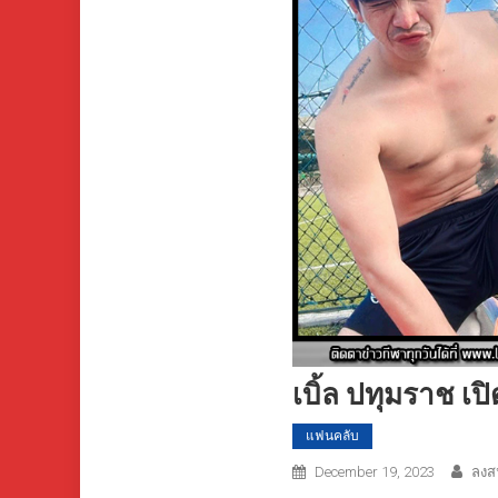
เบิ้ล ปทุมราช เป
แฟนคลับ
December 19, 2023
ลงส