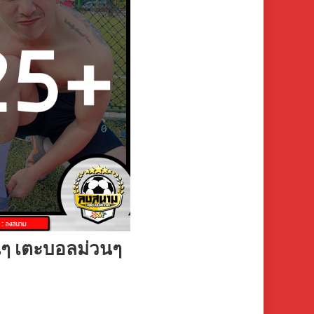
น้นๆ เตะบอลม่วนๆ