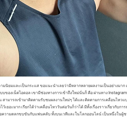
บความนิยมและเป็นกระแส ขอแนะนำเลยว่ามีหลากหลายผลงานเป็นอย่างมาก แต
แบบของเน็ตไอดอล เขามีช่องทางการเข้าถึงใหม่นั่นก็ คือ ผ่านทาง Instagra
 สามารถเข้ามาติดตามรับชมผลงานใหม่ๆ ได้และติดตามการเคลื่อนไหวแบบจั
เยอะมาก เรียกได้ว่าเคลื่อนไหววันต่อวันก็ว่าได้ มีทั้งเรื่องราวเกี่ยวกับการ
ามตลกขบขันกับแฟนคลับ ทั้งบนเวทีและในโลกออนไลน์ เป็นหนึ่งในผู้ชายที่