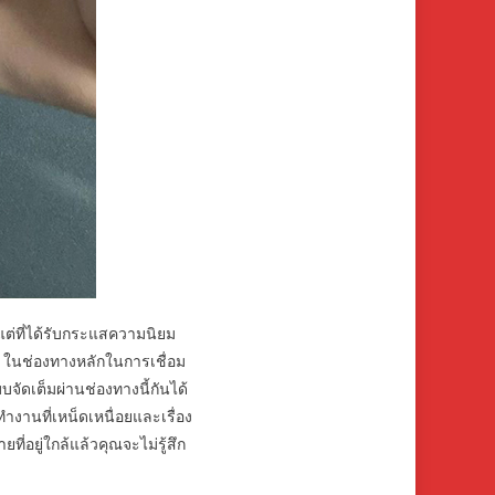
่ที่ได้รับกระแสความนิยม
m ในช่องทางหลักในการเชื่อม
ดเต็มผ่านช่องทางนี้กันได้
ทำงานที่เหน็ดเหนื่อยและเรื่อง
อยู่ใกล้แล้วคุณจะไม่รู้สึก