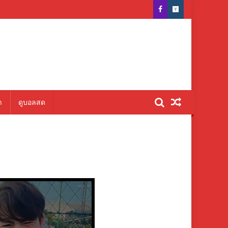
า
ดูบอลสด