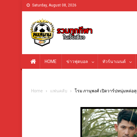
Skip
Saturday, August 08, 2026
to
content
HOME
ข่าวฟุตบอล
ทัวร์นาเมนต์
Home
แฟนคลับ
โรม ภานุพงศ์ เปิดวาร์ปหนุ่มหล่อ