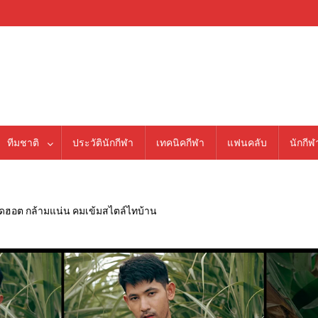
ทีมชาติ
ประวัตินักกีฬา
เทคนิคกีฬา
แฟนคลับ
นักกีฬ
สุดฮอต กล้ามแน่น คมเข้มสไตล์ไทบ้าน