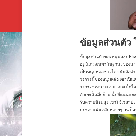
ข้อมูลส่วนตัว
ข้อมูลส่วนตัวของหนุ่มหล่อ P
อยู่ในกรุงเทพฯ ในฐานะของนาย
เป็นหนุ่มหล่อชาวไทย นับถือศาส
วงการนี้ของหนุ่มหล่อ เขาเป็
วงการของนายแบบ และเน็ตไอดอ
ตัวเองนั้นมีกล้ามเนื้อที่แน่นแ
รับความนิยมสูง เขาใช้เวลาปร
บรรดาแฟนคลับหลายๆ คน ก็ต่า