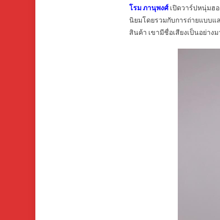
โรม ภานุพงศ์
เปิดวาร์ปหนุ่มฮ
นิยมโดยรวมกับการถ่ายแบบและ
สินค้า เขามีชื่อเสียงเป็นอย่