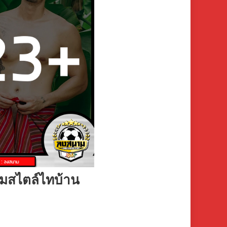
้มสไตล์ไทบ้าน