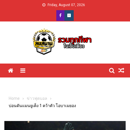
Skip
Friday, August 07, 2026
to
content
Menu
Home
ข่าวฟุตบอล
บ่อนดันแมนยูเต็ง 1 คว้าตัว โอบาเมยอง