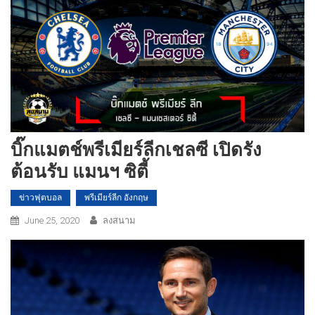
บิ๊กแมตช์พรีเมียร์ลีกเชลซี เปิดรัง
ต้อนรับ แมนฯ ซิตี้
ข่าวฟุตบอล
พรีเมียร์ลีก อังกฤษ
June 25, 2020
ลงสนาม