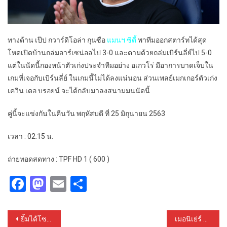
ทางด้าน เป๊ป กวาร์ดิโอล่า กุนซือ
แมนฯ ซิตี้
พาทีมออกสตาร์ทได้สุด
โหดเปิดบ้านถล่มอาร์เซน่อลไป 3-0 และตามด้วยถล่มเบิร์นลี่ย์ไป 5-0
แต่ในนัดนี้กองหน้าตัวเก่งประจำทีมอย่าง อเกวโร่ มีอาการบาดเจ็บใน
เกมที่เจอกับเบิร์นลี่ย์ ในเกมนี้ไม่ได้ลงแน่นอน ส่วนเพลย์เมกเกอร์ตัวเก่ง
เควิน เดอ บรอยน์ จะได้กลับมาลงสนามมนนัดนี้
คู่นี้จะแข่งกันในคืนวัน พฤหัสบดี ที่ 25 มิถุนายน 2563
เวลา : 02.15 น.
ถ่ายทอดสดทาง : TPF HD 1 ( 600 )
Facebook
Mastodon
Email
Share
Post
ยิ้มได้โซลชา! อาจได้ตัวกองกลางมาเพิ่มความเสริมแกร่งให้แมนยู
เมอนิเย่ร์ ซบดอร์ทมุนด์เรียบร้อย