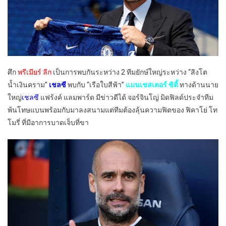
ศึก
พรีเมียร์ ลีก
เป็นการพบกันระหว่าง 2 ทีมยักษ์ใหญ่ระหว่าง “สิงโต
น้ำเงินคราม”
เชลซี
พบกับ “เรือใบสีฟ้า”
แมนเชสเตอร์ ซิตี้
ทางด้านนาย
ใหญ่
เชลซี
แฟร้งค์ แลมพาร์ด มีข่าวดีได้ จอร์จินโญ่ มิดฟิลด์ประจำทีม
พ้นโทษแบนพร้อมกับมาลงสนามแต่ทีมต้องลุ้นความฟิตของ ฟิคาโย่ โท
โมรี่ ที่มีอาการบาดเจ็บที่ขา