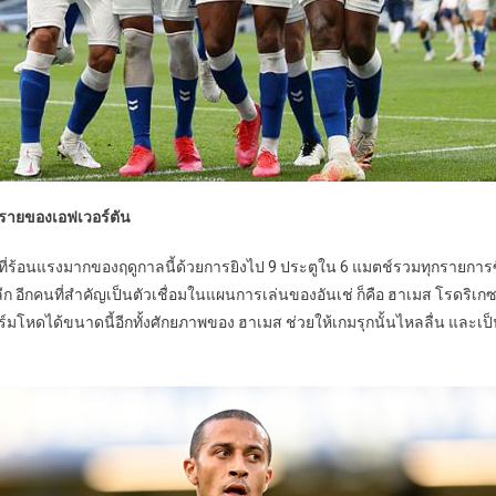
ตรายของเอฟเวอร์ตัน
งที่ร้อนแรงมากของฤดูกาลนี้ด้วยการยิงไป 9 ประตูใน 6 แมตช์รวมทุกรายการซึ้ง
ก อีกคนที่สำคัญเป็นตัวเชื่อมในแผนการเล่นของอันเช่ ก็คือ ฮาเมส โรดริเกซ 
อร์มโหดได้ขนาดนี้อีกทั้งศักยภาพของ ฮาเมส ช่วยให้เกมรุกนั้นไหลลื่น และเป็