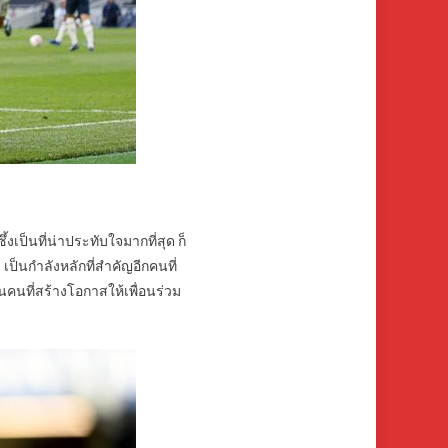
เป็นที่น่าประทับใจมากที่สุด ก็
เป็นกำลังหลักที่สำคัญอีกคนที่
นคนที่สร้างโอกาสให้เพื่อนร่วม