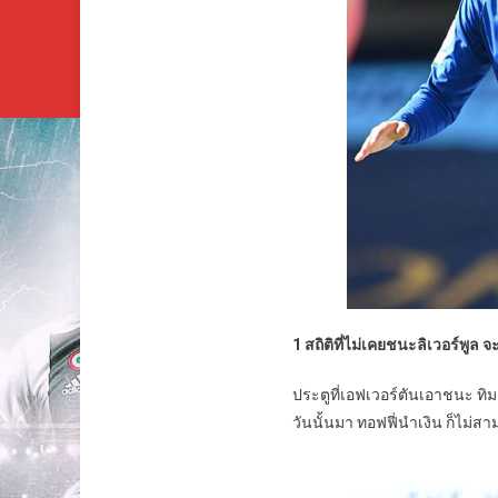
1 สถิติที่ไม่เคยชนะลิเวอร์พูล จ
ประตูที่เอฟเวอร์ตันเอาชนะ ทิม 
วันนั้นมา ทอฟฟี่นำเงิน ก็ไม่