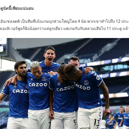
ูนัดนี้เพียบแน่นอน
อันเชลอตติ เป็นทีมที่เน้นเกมบุกส่วนใหญ่โดย 4 นัด พวกเขาทำไปถึง 12 ประตู
วนของลิเวอร์พูลก็ยิงน้อยกว่าแค่ลูกเดียว แต่เกมรับกับหลวมเสียไป 11 ประตู แล้