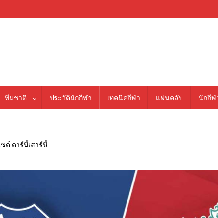
ทีมชาติ
ประวัตินักกีฬา
เทคนิคกีฬา
แฟนคลับ
นักกีฬ
์ ดาร์บี้เสาร์นี้