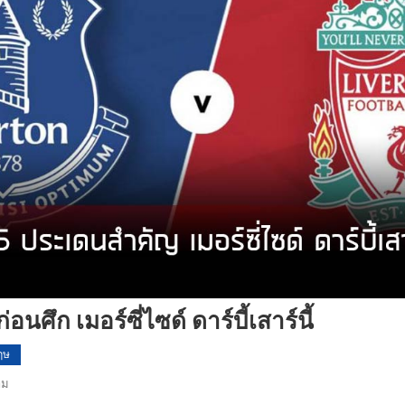
ศึก เมอร์ซี่ไซด์ ดาร์บี้เสาร์นี้
กฤษ
าม