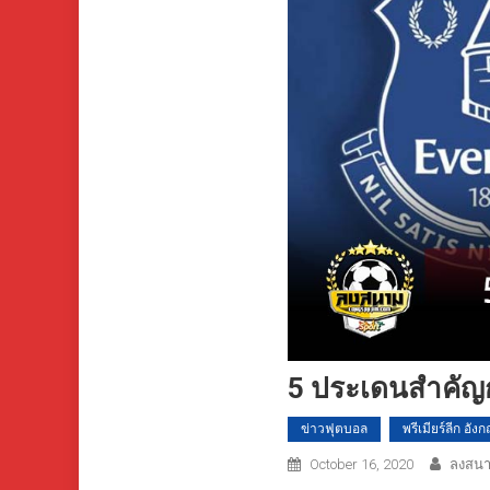
5 ประเดนสำคัญก่อน
ข่าวฟุตบอล
พรีเมียร์ลีก อัง
October 16, 2020
ลงสน