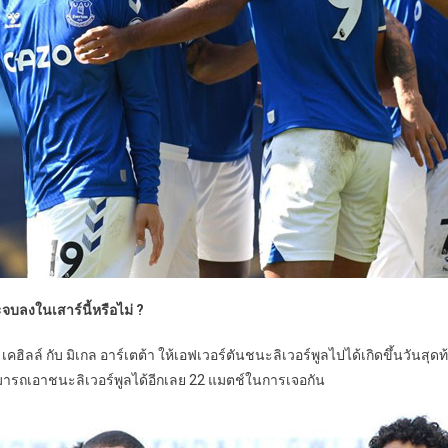
ะจบลงในเสาร์นี้หรือไม่ ?
เคฮิลล์ กับ มิเกล อาร์เตต้า ให้เอฟเวอร์ตันชนะลิเวอร์พูลไปได้เกิดขึ้นวันสุดท
สามารถเอาชนะลิเวอร์พูลได้อีกเลย 22 แมตช์ในการเจอกัน