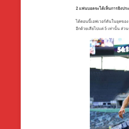
2 แฟนบอลจะได้เห็นการยิงประต
ได้ตอนนี้เอฟเวอร์ตันในยุคของ 
อีกด้วยเสียไปแค่ 5 เท่านั้น ส่