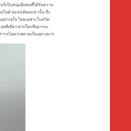
ก็เป็นหนุ่มอีกคนที่ได้รับความ
ไปด้วยเสน่ห์ของเขานั้น จึง
นอย่างจุใจ โดยเฉพาะในทวิต
์เลยทีเดียว หากใครที่อยากจะ
าสาวๆไม่ควรพลาดเป็นอย่างมาก