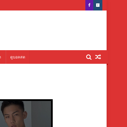
า
ดูบอลสด