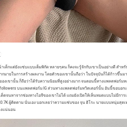
k
้าเด็กแต่ยังแซ่บแบบเต็มพิกัด หลายๆคน ก็คงจะรู้จักกับเขาเป็นอย่างดี สำหรั
ากมายในการสร้างผลงาน โดยตัวของเขานั้นถือว่า ในปัจจุบันก็ได้ก้าวขึ
งเขานั้น ก็ถือว่าได้รับความนิยมที่สูงอย่างมาก จนตอนนี้ทางแพลตฟอร์มหลัก
12 followers บนแพลตฟอร์ม IG ส่วนทางแพลตฟอร์มทวิตเตอร์นั้น อันนี้ขอบอก
ด็ดจนหาจากช่องทางไอจีของเขาไม่ได้ แถมยังเปิดให้เห็นหมดแบบไม่มีการเซ
 20.7K ผู้ติดตาม นั่นเอง บอกเลยว่าความแซ่บของ จุน ฮิโระ นายแบบหนุ่มสุดเ
่างแน่นอน