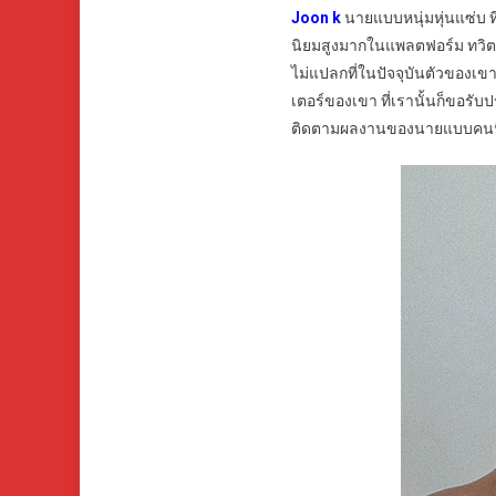
Joon k
นายแบบหนุ่มหุ่นแซ่บ ที
นิยมสูงมากในแพลตฟอร์ม ทวิตเต
ไม่แปลกที่ในปัจจุบันตัวของเ
เตอร์ของเขา ที่เรานั้นก็ขอรั
ติดตามผลงานของนายแบบคนนี้ 