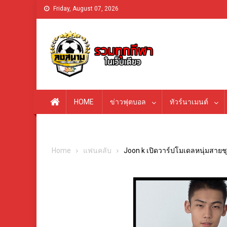
Skip
Friday, August 07, 2026
to
content
HOME
ข่าวฟุตบอล
ทัวร์นาเมนต์
Home
แฟนคลับ
Joon k เปิดวาร์ปโมเดลหนุ่มสายชุดว