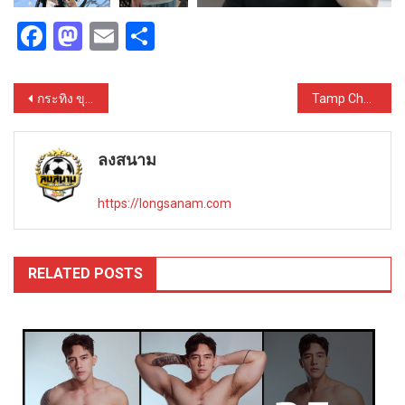
Facebook
Mastodon
Email
Share
Post
กระทิง ขุนณรงค์ เปิดวาร์ปนักแสดงนายแบบ คมเข้มหล่อเหลา ฮอตมาก
Tamp Chanwit เปิดวาร์ปนายแบบหล่อ สายฟิตเนส กล้ามแน่นเร้าใจสายยั่ว
navigation
ลงสนาม
https://longsanam.com
RELATED POSTS