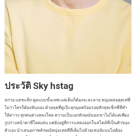
ประวัติ Sky hstag
สกาย แฮชแท็ก คูลแบบขั้นเทพ แค่เห็นก็ต้องจะละลาย หนุ่มหล่อสุดเท่ที่
ไม่ว่าใครก็ต้องหันมอง ด้วยลุคที่ดูเป๊ะทุกมุมพร้อมรอยสักสุดเซ็กซี่ที่ทำ
ให้สาวๆ ทุกคนต่างหลงใหล ความเป็นเอกลักษณ์ของเขาไม่ได้แค่เพียง
รูปร่างหน้าตาที่โดดเด่น แต่ยังอยู่ที่การแสดงออกในสไตล์ที่เป็นตัวของ
ตัวเอง นำเสนอภาพลักษณ์หนุ่มเทสดีที่เต็มไปด้วยเสน่ห์แบบไม่ต้อง