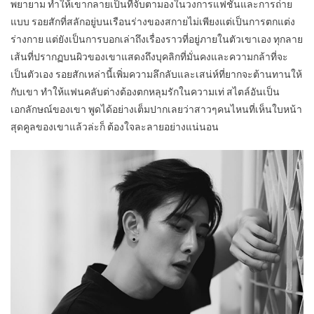
พยายาม ทำให้เขากลายเป็นที่จับตามองในวงการแฟชั่นและการถ่าย
แบบ รอยสักที่สลักอยู่บนเรือนร่างของสกายไม่เพียงแต่เป็นการตกแต่ง
ร่างกาย แต่ยังเป็นการบอกเล่าถึงเรื่องราวที่อยู่ภายในตัวเขาเอง ทุกลาย
เส้นที่ปรากฏบนผิวของเขาแสดงถึงบุคลิกที่มั่นคงและความกล้าที่จะ
เป็นตัวเอง รอยสักเหล่านี้เพิ่มความลึกลับและเสน่ห์ที่ยากจะต้านทานให้
กับเขา ทำให้แฟนคลับต่างต้องตกหลุมรักในความเท่ สไตล์อันเป็น
เอกลักษณ์ของเขา พูดได้อย่างเต็มปากเลยว่าสาวๆคนไหนที่เห็นใบหน้า
สุดคูลของเขาแล้วล่ะก็ ต้องใจละลายอย่างแน่นอน