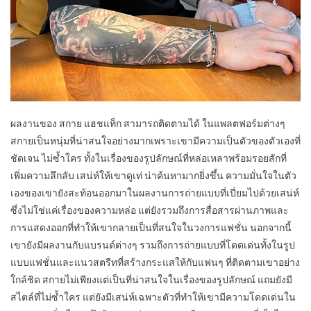
ผลงานของ สกาย แฮชแท็ก สามารถติดตามได้ ในแพลตฟอร์มต่างๆ
สกายเป็นหนุ่มที่น่าสนใจอย่างมากเพราะเขามีความเป็นตัวของตัวเองที่
ชัดเจน ไม่ซ้ำใคร ทั้งในเรื่องของรูปลักษณ์ที่หล่อเหลาพร้อมรอยสักที่
เพิ่มความลึกลับ เสน่ห์ให้เขาดูเท่ น่าค้นหามากยิ่งขึ้น ความมั่นใจในตัว
เองของเขายังสะท้อนออกมาในผลงานการถ่ายแบบที่เปี่ยมไปด้วยเสน่ห์
ซึ่งไม่ใช่แค่เรื่องของความหล่อ แต่ยังรวมถึงการสื่อสารผ่านภาพและ
การแสดงออกที่ทำให้เขากลายเป็นที่สนใจในวงการแฟชั่น นอกจากนี้
เขายังมีผลงานกับแบรนด์ต่างๆ รวมถึงการถ่ายแบบที่โดดเด่นทั้งในรูป
แบบแฟชั่นและแนวสตรีทที่สร้างกระแสให้กับแฟนๆ ที่ติดตามเขาอย่าง
ใกล้ชิด สกายไม่เพียงแต่เป็นที่น่าสนใจในเรื่องของรูปลักษณ์ แถมยังมี
สไตล์ที่ไม่ซ้ำใคร แต่ยังมีเสน่ห์เฉพาะตัวที่ทำให้เขามีความโดดเด่นใน