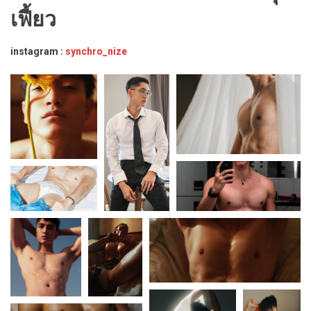
เฟี้ยว
instagram :
synchro_nize