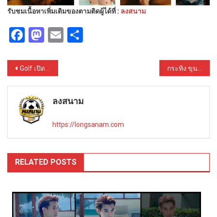
รับชมเนื้อหาเพิ่มเติมของตามติดผู้ได้ที่ :
ลงสนาม
Facebook
Mastodon
Email
Share
Post
Golf เปิดวาร์ปนายแบบจากเมียนมาร์ หุ่นแซ่บสุดฮอต เป้าตุงใหญ่สุดยอด
กระทิง ขุนณรงค์ เปิดวาร์ปนักแสดงนายแบบ คมเข้มหล่อเหลา ฮอตมาก
navigation
ลงสนาม
https://longsanam.com
RELATED POSTS