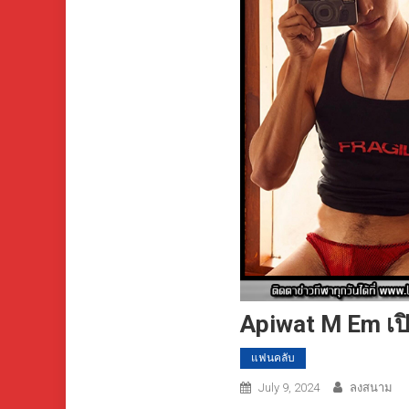
Apiwat M Em เปิ
แฟนคลับ
July 9, 2024
ลงสนาม