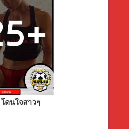
าก โดนใจสาวๆ