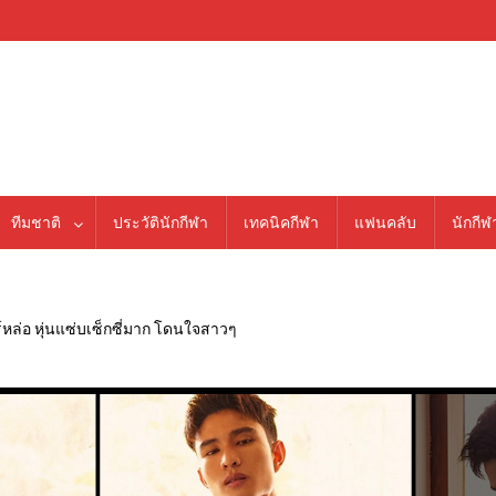
ทีมชาติ
ประวัตินักกีฬา
เทคนิคกีฬา
แฟนคลับ
นักกีฬ
หล่อ หุ่นแซ่บเซ็กซี่มาก โดนใจสาวๆ