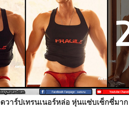
ดวาร์ปเทรนเนอร์หล่อ หุ่นแซ่บเซ็กซี่ม