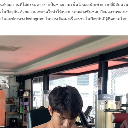
กับผลงานที่ไม่ธรรมดา เขาเป็นช่างภาพ เน็ตไอดอลนักเพาะกายที่มีสัดส่วน
วในปัจจุบัน ด้วยความเท่บาดใจทำให้หลายๆคนต่างชื่นชอบ กับผลงานของเ
์และช่องทาง Instagram ในการเปิดเผยเรื่องราว ในปัจจุบันมีผู้ติดตามโ