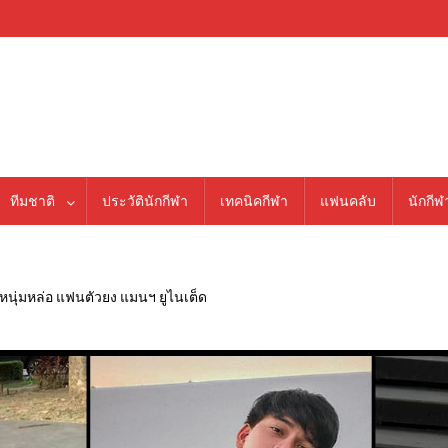
ทีมชาติ
ประวัตินักกีฬา
เทคนิคกีฬา
แฟนคลับ
นักกีฬ
หนุ่มหล่อ แฟนตัวยง แมนฯ ยูไนเต็ด