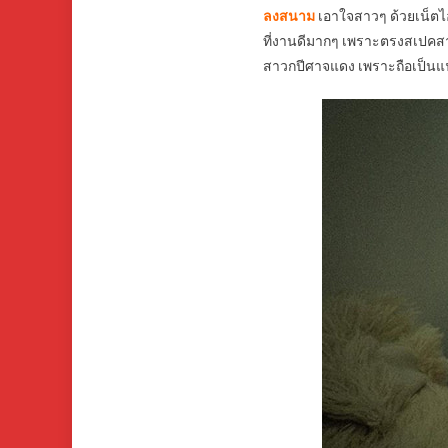
ลงสนาม
เอาใจสาวๆ ด้วยเน็ตไ
ที่งานดีมากๆ เพราะตรงสเปคสา
สาวกปีศาจแดง เพราะถือเป็นแฟ