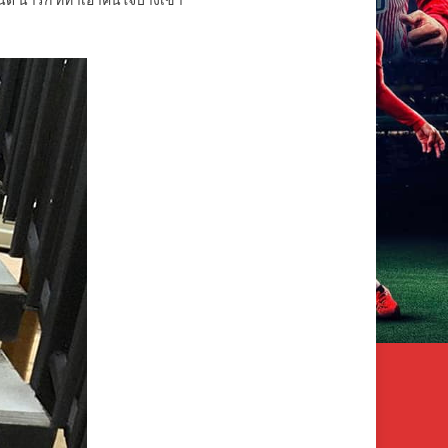
นดี น่ารัก ที่ทำเอาคนใจบางเข้า