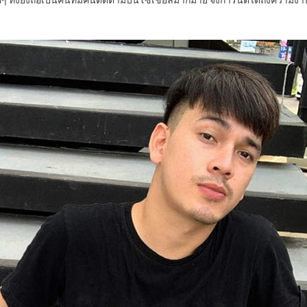
ยสุดๆ ทั้งยังถือเป็นคนที่มีคนติดตามบนโซเชียลมากมาย จึงการันตีได้ถึงความงา