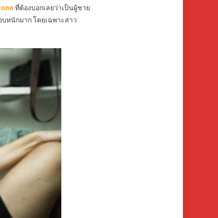
Pono
ที่ต้องบอกเลยว่าเป็นผู้ชาย
่นชอบหนักมาก โดยเฉพาะสาว