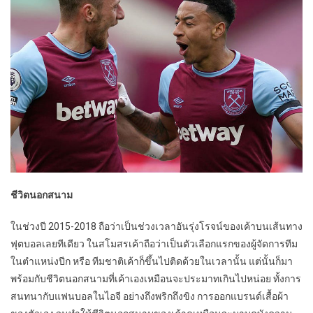
ชีวิตนอกสนาม
ในช่วงปี 2015-2018 ถือว่าเป็นช่วงเวลาอันรุ่งโรจน์ของเค้าบนเส้นทาง
ฟุตบอลเลยทีเดียว ในสโมสรเค้าถือว่าเป็นตัวเลือกแรกของผู้จัดการทีม
ในตำแหน่งปีก หรือ ทีมชาติเค้าก็ขึ้นไปติดด้วยในเวลานั้น แต่นั้นก็มา
พร้อมกับชีวิตนอกสนามที่เค้าเองเหมือนจะประมาทเกินไปหน่อย ทั้งการ
สนทนากับแฟนบอลในไอจี อย่างถึงพริกถึงขิง การออกแบรนด์เสื้อผ้า