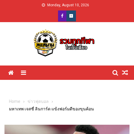
Skip
Monday, August 10, 2026
to
content
Menu
Home
ข่าวฟุตบอล
มหาเทพ เจสซี่ ลินการ์ด แข้งฟอร์มดีของขุนค้อน