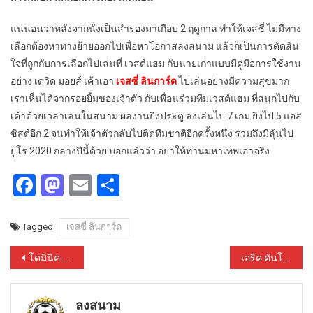
แน่นอนว่าหลังจากนั่งเป็นสำรองมาเกือบ 2 ฤดูกาล ทำให้เจสซี่ ไม่มีทาง
เลือกต้องหาทางย้ายออกไปเพื่อหาโอกาสลงสนาม แล้วก็เป็นการตัดสิน
ใจที่ถูกกับการเลือกไปเล่นที่ เวสต์แฮม กับนายเก่าแบบมีคู่มือการใช้งาน
อย่าง เดวิด มอยส์ เค้าเอา
เจสซี่ ลินการ์ด
ไปเล่นอย่างมีความสุขมาก
เราเห็นได้จากรอยยิ้มของเจ้าตัว กับเพื่อนร่วมทีมเวสต์แฮม ที่สนุกไปกับ
เค้าด้วยเวลาเล่นในสนาม ผลงานยิงประตู ลงเล่นไป 7 เกม ยิงไป 5 แอส
ซิสต์อีก 2 จนทำให้เจ้าตัวกลับไปติดทีมชาติอีกครั้งหนึ่ง รวมถึงมีลุ้นไป
ยูโร 2020 กลางปีนี้ด้วย บอกแล้วว่า อย่าให้ท่านมหาเทพเอาจริง
Facebook
Mastodon
Email
Share
Tagged
เจสซี่ ลินการ์ด
Post
โดมินิค คัลเวิร์ต-เลวิน กองหน้าฟอร์มฮอตของทอฟฟี่สีน้ำเงิน
เอริค คันโตน่า ฮีโร่ของทัพปีศาจแดงยุค 90′
navigation
ลงสนาม