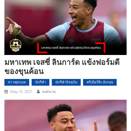
มหาเทพ เจสซี่ ลินการ์ด แข้งฟอร์มดี
ของขุนค้อน
ข่าวฟุตบอล
นักกีฬา
นักกีฬาปัจจุบัน
พรีเมียร์ลีก อังกฤษ
May 13, 2021
ลงสนาม