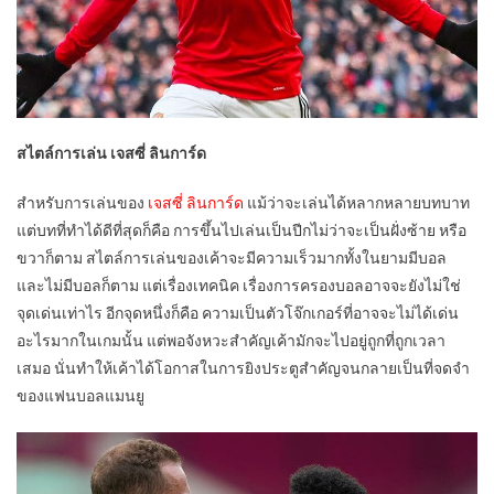
สไตล์การเล่น เจสซี่ ลินการ์ด
สำหรับการเล่นของ
เจสซี่ ลินการ์ด
แม้ว่าจะเล่นได้หลากหลายบทบาท
แต่บทที่ทำได้ดีที่สุดก็คือ การขึ้นไปเล่นเป็นปีกไม่ว่าจะเป็นฝั่งซ้าย หรือ
ขวาก็ตาม สไตล์การเล่นของเค้าจะมีความเร็วมากทั้งในยามมีบอล
และไม่มีบอลก็ตาม แต่เรื่องเทคนิค เรื่องการครองบอลอาจจะยังไม่ใช่
จุดเด่นเท่าไร อีกจุดหนึ่งก็คือ ความเป็นตัวโจ๊กเกอร์ที่อาจจะไม่ได้เด่น
อะไรมากในเกมนั้น แต่พอจังหวะสำคัญเค้ามักจะไปอยู่ถูกที่ถูกเวลา
เสมอ นั่นทำให้เค้าได้โอกาสในการยิงประตูสำคัญจนกลายเป็นที่จดจำ
ของแฟนบอลแมนยู