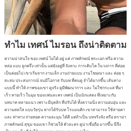
ทำไม เทศน์ ไมรอน ถึงน่าติดตาม
ความน่าสนใจ ของ เทศน์ ไม่ได้ อยู่ แค่ ภาพลักษณ์ พระเอก หรือ ความ
หล่อ แบบ ลูกครึ่ง เท่านั้น แต่ยังอยู่ที่ จังหวะ การเติบโต ในวงการ ที่ค่อย
เป็นค่อยไป เขาเริ่มจาก งานเล็ก งานถ่ายแบบ งานโฆษณา และ ค่อย ๆ
สะสม ประสบการณ์ จนมีโอกาส รับบท ที่คนดู จำได้มากขึ้น เส้นทาง
แบบนี้ ทำให้ ภาพของเขา ดูจริง ดูมีพัฒนาการ และ ไม่ใช่กระแส ที่มา
เร็ว หายเร็ว ในมุม ของแฟนละคร เทศน์ เป็นนักแสดง ที่เหมาะกับ
บทบาท หลายแนว เพราะมีบุคลิก ที่ปรับได้ ทั้งความนิ่ง ความอบอุ่น และ
ความสดใส แบบวัยรุ่น หากได้รับบท โรแมนติก เขาสามารถ ใช้สายตา
และ ท่าทาง ถ่ายทอด ความละมุน ได้ดี แต่ถ้าเป็น บทจริงจัง หรือ ดราม่า
ภาพลักษณ์ สุขุม ของเขา ก็ช่วยให้ ตัวละคร ดูน่าเชื่อถือ มากขึ้น นี่จึง