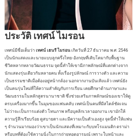
ประวัติ เทศน์ ไมรอน
เทศน์มีชื่อเต็มว่า
เทศน์ เฮนรี ไมรอน
เกิดวันที่ 27 ธันวาคม พ.ศ. 2546
เป็นนักแสดงและนายแบบลูกครึ่งไทย-อังกฤษที่เติบโตมากับพื้นฐาน
ชีวิตหลากหลายวัฒนธรรม จุดนี้ทำให้เขามีภาพลักษณ์ที่แตกต่างจาก
นักแสดงรุ่นเดียวกันหลายคน ทั้งเรื่องรูปลักษณ์ การวางตัว และความ
เป็นธรรมชาติเมื่อต้องอยู่หน้ากล้อง นอกจากงานบันเทิงแล้ว เทศน์ยัง
เป็นคนรุ่นใหม่ที่ให้ความสำคัญกับการเรียน เคยศึกษาด้านภาษาและ
วัฒนธรรมในหลักสูตรนานาชาติ ซึ่งช่วยเสริมภาพลักษณ์ของเขาให้ดู
ครบเครื่องมากขึ้น ในมุมของแฟนคลับ เทศน์เป็นคนที่มีสไตล์ชัดเจน
ไม่ว่าจะเป็นการแต่งตัว โทนภาพ หรือบุคลิกเวลาออกงาน เขามักให้
ความรู้สึกเรียบร้อย ดูสบายตา และมีความเป็นตัวเองสูง จุดนี้ทำให้แฟน
ๆ จำนวนมากมองว่าเขาเป็นนักแสดงที่เหมาะกับบทโรแมนติก ดราม่า
หรือบทที่ต้องใช้ความนิ่งในการถ่ายทอดอารมณ์ เพราะใบหน้าและ