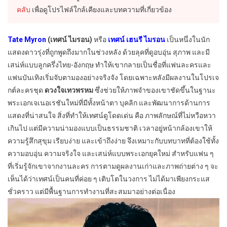
คลับ
เพื่อดูโปรไฟล์ใกล้เคียงและบทความที่เกี่ยวข้อง
Tate Myron
(เทศน์ ไมรอน)
หรือ
เทศน์ เฮนรี ไมรอน
เป็นหนึ่งในนัก
แสดงดาวรุ่งที่ถูกพูดถึงมากในช่วงหลัง ด้วยลุคที่ดูอบอุ่น สุภาพ และมี
เสน่ห์แบบลูกครึ่งไทย-อังกฤษ ทำให้เขากลายเป็นชื่อที่แฟนละครและ
แฟนบันเทิงเริ่มจับตามองอย่างจริงจัง โดยเฉพาะหลังมีผลงานในโปรเจ
กต์ละครชุด
ดวงใจเทวพรหม
ซึ่งช่วยให้ภาพจำของเขาชัดขึ้นในฐานะ
พระเอกเจเนอเรชันใหม่ที่มีทั้งหน้าตา บุคลิก และพัฒนาการด้านการ
แสดงที่น่าสนใจ สิ่งที่ทำให้เทศน์ดูโดดเด่น คือ ภาพลักษณ์ที่ไม่หวือหวา
เกินไป แต่มีความน่ามองแบบเป็นธรรมชาติ เวลาอยู่หน้ากล้องเขาให้
ความรู้สึกสุขุม เรียบง่าย และเข้าถึงง่าย จึงเหมาะกับบทบาทที่ต้องใช้ทั้ง
ความอบอุ่น ความจริงใจ และเสน่ห์แบบพระเอกยุคใหม่ สำหรับแฟน ๆ
ที่เริ่มรู้จักเขาจากงานละคร การตามดูผลงานเก่าและภาพถ่ายต่าง ๆ จะ
เห็นได้ว่าเทศน์เป็นคนที่ค่อย ๆ เติบโตในวงการ ไม่ได้มาเพียงกระแส
ชั่วคราว แต่มีพื้นฐานการทำงานที่สะสมมาอย่างต่อเนื่อง