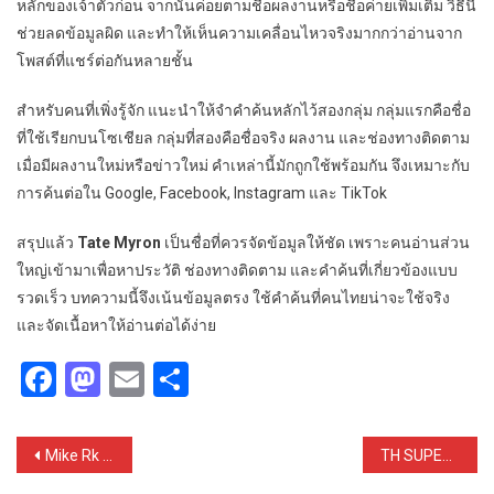
หลักของเจ้าตัวก่อน จากนั้นค่อยตามชื่อผลงานหรือชื่อค่ายเพิ่มเติม วิธีนี้
ช่วยลดข้อมูลผิด และทำให้เห็นความเคลื่อนไหวจริงมากกว่าอ่านจาก
โพสต์ที่แชร์ต่อกันหลายชั้น
สำหรับคนที่เพิ่งรู้จัก แนะนำให้จำคำค้นหลักไว้สองกลุ่ม กลุ่มแรกคือชื่อ
ที่ใช้เรียกบนโซเชียล กลุ่มที่สองคือชื่อจริง ผลงาน และช่องทางติดตาม
เมื่อมีผลงานใหม่หรือข่าวใหม่ คำเหล่านี้มักถูกใช้พร้อมกัน จึงเหมาะกับ
การค้นต่อใน Google, Facebook, Instagram และ TikTok
สรุปแล้ว
Tate Myron
เป็นชื่อที่ควรจัดข้อมูลให้ชัด เพราะคนอ่านส่วน
ใหญ่เข้ามาเพื่อหาประวัติ ช่องทางติดตาม และคำค้นที่เกี่ยวข้องแบบ
รวดเร็ว บทความนี้จึงเน้นข้อมูลตรง ใช้คำค้นที่คนไทยน่าจะใช้จริง
และจัดเนื้อหาให้อ่านต่อได้ง่าย
Facebook
Mastodon
Email
Share
Post
Mike Rk เปิดวาร์ปนายแบบหนุ่มลุคแซ่บ เจ้าของผลงานสุดฮอต
TH SUPERKXXL เปิดวาร์ป หนุ่มสายแซ่บ งานดีที่หลายคนกำลังตามหา