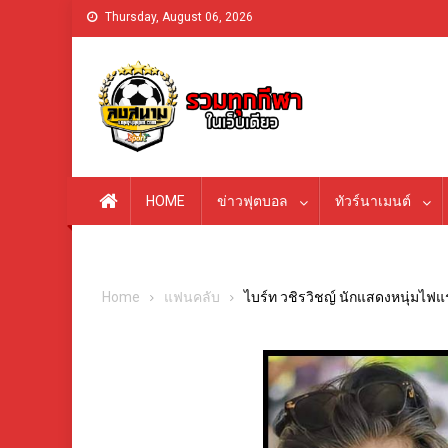
Skip
Thursday, August 06, 2026
to
content
HOME
ข่าวฟุตบอล
ทัวร์นาเมนต์
Home
แฟนคลับ
ไบร์ท วชิรวิชญ์ นักแสดงหนุ่มไ