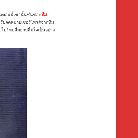
ในตอนนี้เขานั้นชื่นชอบ
ทีม
นได้รับจดหมายเซอร์ไพรส์จากทีม
ไบร์ทปลื้มอกปลื้มใจเป็นอย่าง