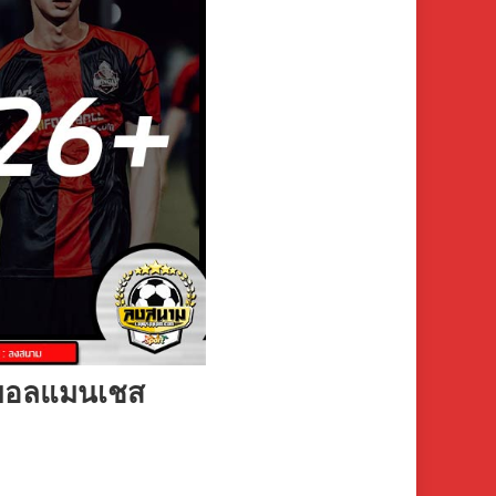
ตบอลแมนเชส