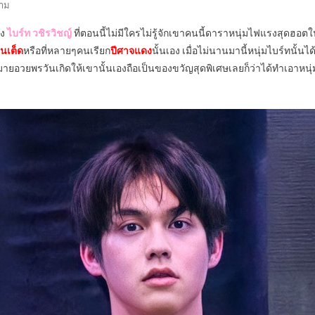
าม
าง
ไบร์ท วชิรวิชญ์
ที่ตอนนี้ไม่มีใครไม่รู้จักเขาคนนี้ดาราหนุ่มไฟแรงสุดฮอต
นเต็ด
หรือที่หลายๆคนเรียก
ปีศาจแดง
นั้นเอง เมื่อไม่นานมานี้หนุ่มไบร์ทนั้
ยอวยพรวันเกิดให้เขานั้นเองถือเป็นของขวัญสุดพิเศษเลยก็ว่าได้ทำเอาหนุ่ม