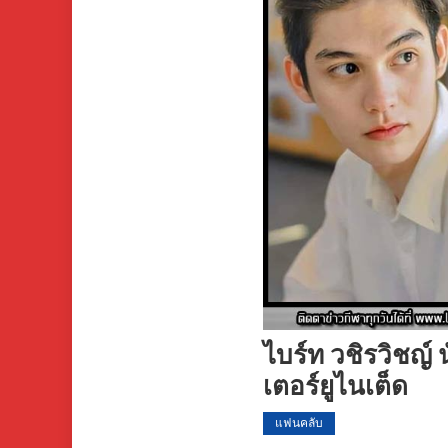
ไบร์ท วชิรวิชญ
เตอร์ยูไนเต็ด
แฟนคลับ