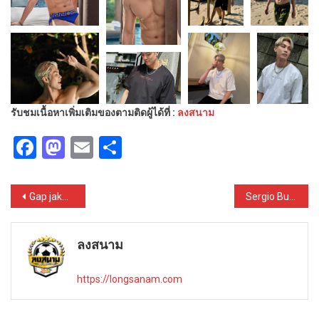
รับชมเนื้อหาเพิ่มเติมของตามติดผู้ได้ที่ :
ลงสนาม
Facebook
Mastodon
Email
Share
Post
Gap jakarin เปิดวาร์ปหนุ่มงานดีชาวไทย กล้ามเนื้อแน่น หุ่นสวยทรงเสน่ห์
Sergio Busquets เปิดวาร์ปหนุ่มแข้งทอง กองกลางตัวตึง นักเตะชาวสเปน
navigation
ลงสนาม
https://longsanam.com